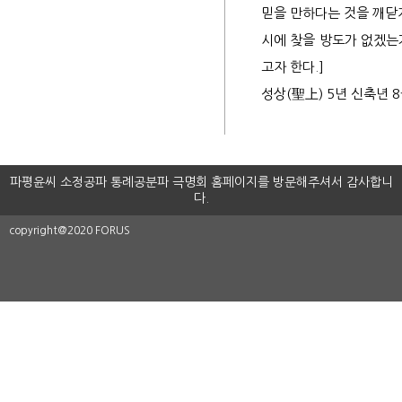
믿을 만하다는 것을 깨닫게
7세
시에 찾을 방도가 없겠는
고자 한다.]
파평
공신
파평윤씨 소정공파 통례공분파 극명회 홈페이지를 방문해주셔서 감사합니
다.
불천
copyright@2020 FORUS
사향
봉군
증시
서원
파평
문인