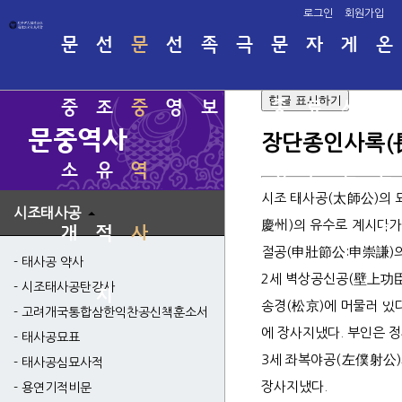
로그인
회원가입
문
선
문
선
족
극
문
자
게
온
한글 표시하기
중
조
중
영
보
명
중
료
시
라
문중역사
장단종인사록(
소
유
역
회
행
실
판
인
시조 태사공(太師公)의 묘
시조태사공
慶州)의 유수로 계시다가
개
적
사
사
족
태사
관직
절공(申壯節公:申崇謙)의
시조
인명
태사공 약사
2세 벽상공신공(壁上功臣公
고려
족보
시조태사공탄강사
지
보
소서
송경(松京)에 머물러 있
고려개국통합삼한익찬공신책훈소서
태사
에 장사지냈다. 부인은 정
태사공묘표
태사
3세 좌복야공(左僕射公)의
태사공심묘사적
용연
장사지냈다.
용연기적비문