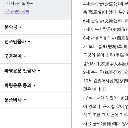
태사
4세 소감공(少監公)의 묘
태사공신도비문
장단종인사록
총(戰馬塚)이 있다. 부인
장단
6세 문강공(文康公)의 묘
한결
문숙공
7세 이부시랑공(吏部侍郞
8세 서경부유수공(西京副
선조인물사
가 노비 설매(㐥梅)로 
도랑의 물이 갑파(甲破)
국혼관계
2세
종인사기(左溪宗人私記)」
파평윤문 인물사
3세
9세 녹사공(綠事公)의 묘
10세 감찰어사공(監察御
4세
파평윤문 등과
것은 아니다).
6세
[주석 : 내가 예전에 「
6세
문중비사
어 있으나, 근거할 것이 
6세
해도 또한 그 보첨에 기
6세
지금 풍덕(豊德)에서 양세
7세