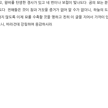
고, 왕비를 탄생한 경사가 있고 네 번이나 보첩이 빛나도다. 공의 묘는
도다. 전해들은 것이 참과 거짓을 증거가 없어 알 수가 없더니, 하늘의 
지 않도록 이제 묘를 수축할 것을 명하고 친히 이 글을 지어서 가까이 
니, 바라건데 강림하여 응감하시라.
파평윤문 인물사
파평윤문역대명조록
공신록
불천지위
사향록
봉군록
증시록
서원배향
파평윤문 독립유공자
문인록