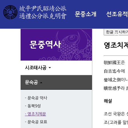
문중소개
선조유적
한글 표시하
지
문중역사
영조치
朝鮮國王
시조태사공
自古迄今
에
瑩域之側
이
문숙공
曠世感予
라
문숙공 약사
해설
동북9성
조선 국왕은 
영조치제문
문숙공 묘표
조(고려를 말