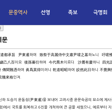
문중역사
선영
족보
극명회
기
파평윤문 향사일
시조 태사공
용어 자료실
시조태사공
문중문양
기해보서
공지사항
인명검색
용연
소개
온라인족보
선조유적지
문중행사
문중소개
문중역사
극명회
자료실
게시판
족보
선영
제문
태사공 약사
관직·관청·지명
시조태사공탄강사
인명
은
遣都承旨
尹東暹
하여
致祭于高麗侍中文肅尹瓘之墓
하노니
吁嗟
6세 문강공 외
윤성자해
치마대
고려개국통합삼한익찬공신책훈
족보
歲己八百
이요
後孫蕃衍
하여
今代喬木
이로다.
沙麓有慶
하니
四光
소서
나
傳聞難憑
하여
眞爲莫得
이러니
乾道昭昭
하여
皎然此日
하니
不覺興
태사공묘표
한결같이 번성 거듭한 천년거벌
17세 참의공
庶幾來格
인져.
태사공심묘사적
용연기적비문
태사공신도비문
신하 도승지 윤동섬(尹東暹)을 보내어 고려시중 윤문숙공의 묘소에 제사를
장단종인사록
함)에서 국토를 회복하고 6진을 개척하여 큰 공을 세웠으니, 예로부터 지