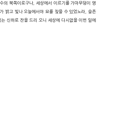
 분수의 북쪽이로구나, 세상에서 이르기를 가마무덤이 영
도가 밝고 빛나 오늘에서야 묘를 찾을 수 있었노라, 슬픈
있는 신하로 잔을 드리 오니 세상에 다시없을 이번 일에
파평윤문 등과
문중비사
소정공파문과급제자
잉어 이야기
고려문과록
선지국
조선문과록
떡볶이
3연속 문과 등과
금강산
파평윤문문과장원
회니시비
사돈의 유래
청송심씨와의 산송