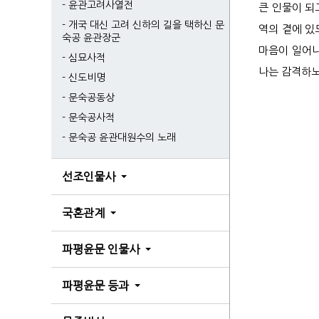
윤관고려사열전
큰 인물이 되
개국 대신 고려 신하의 길을 택하신 문
역의 곁에 있
숙공 윤관장군
마음이 일어나
심묘사적
나는 감격하노
신도비명
문숙공동상
문숙공사적
문숙공 윤관대원수의 노래
선조인물사
국혼관계
파평윤문 인물사
파평윤문 등과