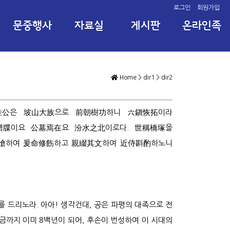
로그인
회원가입
문중행사
자료실
게시판
온라인족
보
2세 공신공 외
전통 자료실
문중행사일
자유게시판
촌수확인
문중훈
봉강재
문숙공
세계보
유래
여충사 (분수제)
극명회 동정
선조인물사
문중자료실
사진게시판
4세 문정공
갑자계산
가계보
종헌
회칙
Home
>
dir1
>
dir2
문숙공 약사
조선 시대 봉작 및 주요 관직표
2세 공신공
왕
동북9성
간지연대표
3세 복야공
부
惟公
은
坡山大族
으로
前朝樹功
하니
六鎭恢拓
11세 문현공 외
관향연혁록
사적지
15세 소정공
분파계통
영조치제문
본관 관적과 본
4세 문정공
譜牒
이요
公墓焉在
요
汾水之北
이로다.
世稱橋塚
문숙공 묘표
계촌표
6세 문강공
愴
하여
爰命修飭
하고
親綴其文
하여
近侍斟酌
문무겸전의 혈통
18세 도례공 외
죽재공 윤인함
윤관고려사열전
오행배치도
6세 복야공
개국 대신 고려 신하의 길을 택
파평윤씨 집성촌 및 연고지
6세 봉어공
하신 문숙공 윤관장군
6세 어사공
심묘사적
7세 문정공
 드리노라. 아아! 생각건대, 공은 파평의 대족으로 전
신도비명
7세 시랑공
금까지 이미 8백년이 되어, 후손이 번성하여 이 시대의
문숙공동상