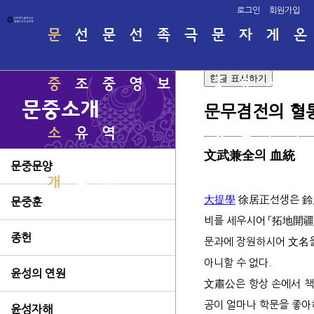
로그인
회원가입
문
선
문
선
족
극
문
자
게
온
한글 표시하기
중
조
중
영
보
명
중
료
시
라
문중소개
문무겸전의 혈
소
유
역
회
행
실
판
인
文武兼全
의
血統
문중문양
개
적
사
사
족
태사
관직
大提學
徐居正
선생은
鈴
문중훈
시조
인명
비를 세우시어 「
拓地開疆
고려
족보
지
보
소서
종헌
문과에 장원하시어
文名
태사
윤성의 연원
태사
文肅公
은 항상 손에서 
용연
공이 얼마나 학문을 좋아
윤성자해