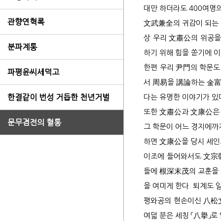
태사
장단
관향연혁록
文武兼全
의 귀감이 되는
상 우리
文肅公
의 위공을
한결
분파계통
하기 위해 힘을 쏟기에 
한편 우리
尹門
의 학문도
파평윤씨세덕고
서
周易
을
講論
하는
金
다는 유명한 이야기가 있
한결같이 번성 거듭한 천년거벌
2세
또한
文肅公
과
文康公
은
문무겸전의 혈통
3세
그 학문이 어느 경지에까
4세
하면
文康公
을 당시 세인
6세
이조에 들어와서도
文宗
6세
들에
根深末茂
의 교훈을
6세
을 여미게 한다. 퇴계도
평와공의 현손이신
八松
6세
여덟 분은 세칭 「
八擧
」로
7세