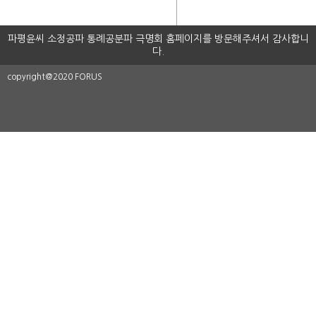
파평윤씨 소정공파 통례공분파 극명회 홈페이지를 방문해주셔서 감사합니
다.
copyright@2020 FORUS