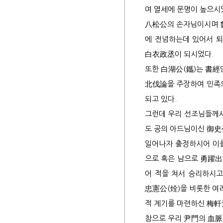
여 열세에 문명이 높으시
7세
八松公
의 손자님이시며
에 전념하는데 있어서 
白衣政丞
이 되시었다.
또한
白湖公
(
鑴
)는
書經
파평
北伐論
을 주장하여 민족
되고 있다.
공신
그런데 우리 선조님들께서
불천
도 공의 아드님이신
御史
사향
일어나자 출정하시어 이
봉군
으로 혹은 남으로
勇躍出
증시
어 적을 쳐서 승리하시고
서원
忠憲公
(
烇
)을 비롯한 
파평
적 계기를 마련하신
梅軒
문인
참으로 우리
尹門
의
血脈