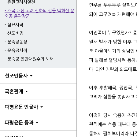
윤관고려사열전
태사
개국 대신 고려 신하의 길을 택하신 문
장단
숙공 윤관장군
심묘사적
한결
신도비명
문숙공동상
문숙공사적
문숙공 윤관대원수의 노래
2세
선조인물사
3세
4세
국혼관계
6세
6세
파평윤문 인물사
6세
파평윤문 등과
6세
7세