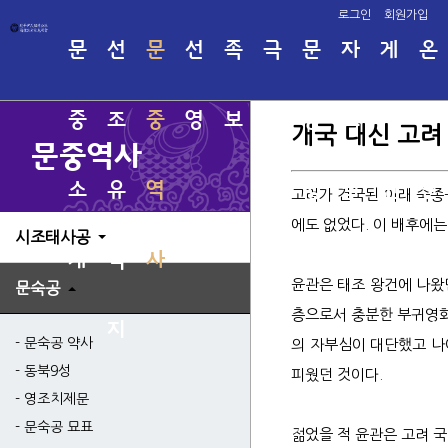
로그인
회원가입
문
선
문
선
족
극
문
자
게
온
중
조
중
영
보
명
중
료
시
라
개국 대신 고려
문중역사
소
유
역
회
행
실
판
인
고려가 건국된 이래 숙종-예종 때처럼 고구려의 옛 땅을 되찾겠다는 열망과 그 실행이 적극적으로 이루어진 적은 한국 역사상 이전에도 이후에도 없었다. 이 배후에는 윤관이라는 천년에 한번 나올까말까 한 대영웅이 있었기에 가능했다. 그가 바로 두번째 북벌 영웅이었던 것이다. 윤관은 태조 왕건에 나왔던 장군 윤신달의 후손으로, 당시 고려의 대표적 명문귀족 중의 하나였던 파평윤씨의 일족이었다. 비록 고려의 지배층으로서 충분한 부귀영화를 누리고 있었지만 이 가문은 유달리 무장의 기질이 다분했다. 그래서 대대로 파평윤씨 가문은 고구려의 후예로서의 자부심이 대단했고 나아가 언젠가는 꼭 북방의 광활한 영토를 회복해야 한다는 신념이 있었다. 이러한 가문의 기질이 윤관대에 와서 꽃을 피웠던 것이다. 젊었을 적 윤관은 고려 국경을 벗어나 백두산에 올라 천하를 굽어보며 장군의 꿈을 키우곤 하였다. 여기서 더 나아가 그는 당시 여진족의 땅인 만주를 두루두루 살펴보며 많은 모험을 하면서 여러 영웅들을 만나 동질감을 키우기도 하였다. 그래서 그는 고려와 여진족은 반드시 하나가 되어 고구려를 재현해야 한다는 것을 깨닫게 되었다. 여진족이 누구였던가? 종래의 역사인식은 일반적으로 야만인 정도로 취급했던 것이 사실이다. 그러나 여진족은 곧 발해의 후손이었다. 다시 말해 발해가 망한 이후 그 유민들을 '여진족'이라 불렀던 것이다. 발해가 멸망한 이후 거란은 발해의 땅에 '동단국'이라는 괴뢰정권을 세워 태조 야율아보기의 장남인 야율배를 그 왕으로 삼았으나 잇다른 발해 유민들의 저항에 도저히 발을 못 붙이고 쫓겨나기도 하였다. 거란은 어차피 발해를 멸망시켜 동아시아의 맹주자리를 차지하는 것이 주목적이었으므로 그런 소기의 목적을 달성하자 더 이상 만주땅에 별 미련이 없었다. 과연 거란의 의도대로 옛 발해의 광대한 땅덩어리는 여러 갈래로 나누어져 일명 '발해열국시대'가 도래하게 된다. 이후 후발해국, 정안국, 오사성발해국 등등 수많은 왕국들이 만주에서 명멸하며 약 2백년동안 자웅을 겨루고 있었다. 그동안 한반도에서는 고려가 삼한을 통일하고 이들 왕국들과 단편적인 교섭들을 하였으나 적극적으로 이들을 아우를 생각은 안하고 있었다. 신라계의 폐해였다. 이것이 당시 숙종이 추진하던 북벌계획 당시 여진족의 상황이었다. 윤관 또한 일찍이 만주 땅을 섭렵하며 이들 사정을 잘 알고 있었다. 윤관은 관직에는 선종 때부터 등용된지 오래였으나 본격적으로 두각을 나타낸 것은 역시 숙종 때였다. 윤관은 자신이 품고 있던 오랜 야망을 숙종을 통해서 펼쳐보이리라 다짐했다. 윤관은 이를 위해 제왕의 기상이 넘치던 숙종의 곁에서 보좌하며 그의 즉위에도 적지 않은 공헌을 하였다. 때문에 숙종의 총애를 받았다. - 때마침 서기 1100년을 전후해서 오랜 분열과 전란에 시달리던 만주땅에 새로운 기운이 감돌고 있었다. 생여진 출신의 오야속이라는 인물이 점차 세력을 키워가며 여러 발해 열국들을 통합하고 있었던 것이다. 오야속은 남만주를 통합하
시조태사공
개
적
사
사
족
태사
관직
문숙공
시조
인명
고려
족보
지
보
소서
문숙공 약사
태사
동북9성
태사
영조치제문
문숙공 묘표
용연