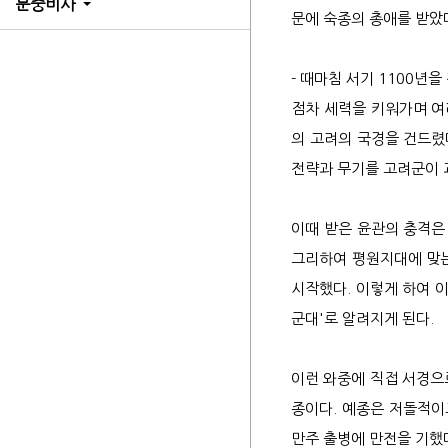
문중비사
7세
파평
공신
불천
사향
봉군
증시
서원
파평
문인