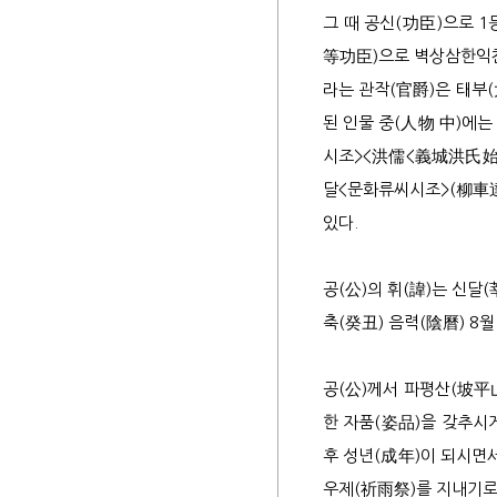
그 때 공신(功臣)으로 1
等功臣)으로 벽상삼한익찬
라는 관작(官爵)은 태부(
된 인물 중(人物 中)에
시조><洪儒<義城洪氏始
달<문화류씨시조>(柳車
있다.
공(公)의 휘(諱)는 신달
축(癸丑) 음력(陰曆) 8
공(公)께서 파평산(坡平
한 자품(姿品)을 갖추시
후 성년(成年)이 되시면
우제(祈雨祭)를 지내기로