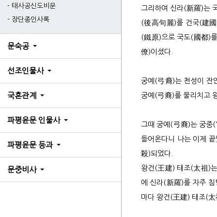
태사
태사공신도비문
그리하여 신라(新羅)는 
장단종인사록
장단
(後高句麗)를 건국(建國
(鐵原)으로 국도(國都)
한결
문숙공
僚)이셨다.
선조인물사
궁예(弓裔)는 천성이 잔
궁예(弓裔)를 물리치고 
국혼관계
2세
파평윤문 인물사
3세
그때 궁예(弓裔)는 궁중
4세
들어온다니 나는 이제 끝
파평윤문 등과
6세
殺)되었다.
6세
왕건(王建) 태조(太祖)는
문중비사
6세
에 신라(新羅)를 자주 
마다 왕건(王建) 태조(太
6세
7세