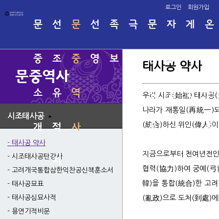
로그인
회원가입
문
선
문
선
족
극
문
자
게
온
중
조
중
영
보
명
중
료
시
라
태사공 약사
문중역사
소
유
역
회
행
실
판
인
우리 시조(始祖) 태사공
나라가 재통일(再統一)되
시조태사공
(統合)하신 위인(偉人)이
개
적
사
사
족
태사
관직
시조
인명
태사공 약사
지금으로부터 천여년전인 
고려
족보
시조태사공탄강사
지
보
소서
협력(協力)하여 궁예(弓
고려개국통합삼한익찬공신책훈소서
태사
韓)을 통합(統合)한 고
태사공묘표
태사
(亂政)으로 도처(到處)에
태사공심묘사적
용연
용연기적비문