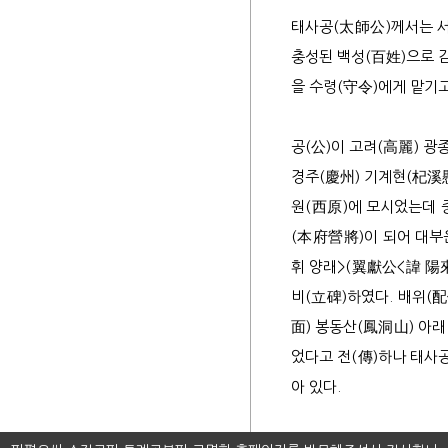
태사공(太師公)께서는 서
충성된 백성(百姓)으로 감
을 수령(守令)에게 맡기
공(公)이 고려(高麗) 광
경주(慶州) 기계현(杞溪
원(西原)에 모시었는데 중
(本府營將)이 되어 대부윤
휘 양래>(翼獻公<諱 陽
비(立碑)하였다. 배위(
面) 봉동산(鳳洞山) 아
었다고 전(傳)하나 태사