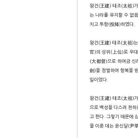
왕건(王建) 태조(太祖)가
7세
는 나라를 유지할 수 없음
치고 투항(投降)하였다.
왕건(王建) 태조(太祖)는
파평
官)의 상위(上位)로 우
(大都督)으로 하여금 신
공신
劍)을 정벌하여 항복을 받
불천
일이었다.
사향
봉군
왕건(王建) 태조(太祖)
증시
으로 백성을 다스려 천하(
서원
고 한다. 그렇기 때문에 
파평
을 이룬 데는 윤신달(尹莘
문인