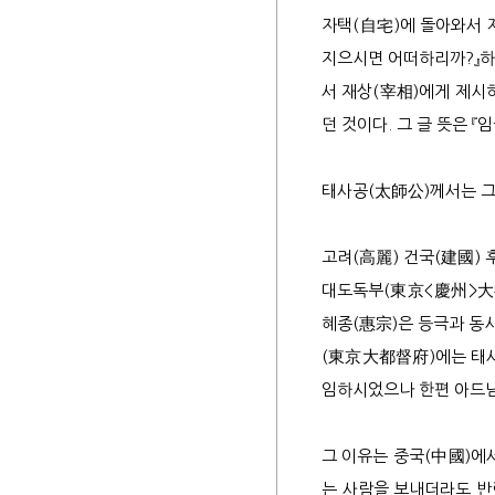
자택(自宅)에 돌아와서 
지으시면 어떠하리까?』
서 재상(宰相)에게 제시
던 것이다. 그 글 뜻은 
태사공(太師公)께서는 그
고려(高麗) 건국(建國) 
대도독부(東京<慶州>大都
혜종(惠宗)은 등극과 동
(東京大都督府)에는 태사
임하시었으나 한편 아드님
그 이유는 중국(中國)에
는 사람을 보내더라도 반