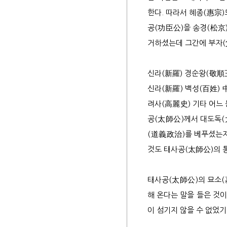
한다. 따라서 혜종(惠宗
공(功臣公)을 송경(松京
거하셨는데 그간에 부자(
신라(新羅) 경순왕(敬順
신라(新羅) 백성(百姓)
려사(高麗史) 기타 어느
공(太師公)께서 대도독(
(道義政治)를 베푸셨는지
것도 태사공(太師公)의 
태사공(太師公)의 묘소(
해 온다는 말을 들은 것이
이 섬기지 않을 수 없었기