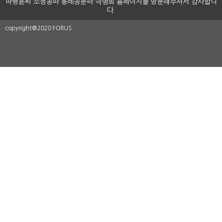
파평윤씨 소정공파 통례공분파 극명회 홈페이지를 방문해주셔서 감사합니
다.
copyright@2020 FORUS