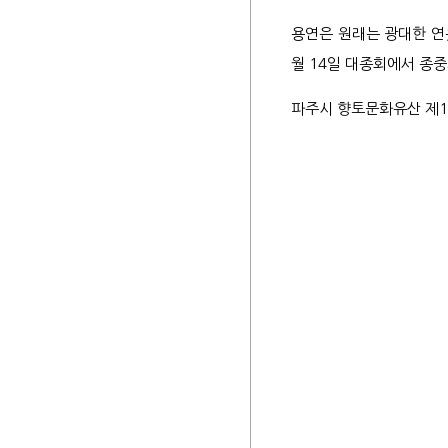
7세
용연은 원래는 광대한 연
월 14일 대종회에서 종
파주시 향토문화유산 제1
파평
공신
불천
사향
봉군
증시
서원
파평
문인