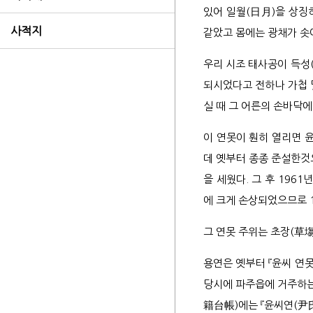
태사
있어 일월(日月)을 상징
장단
사적지
같았고 몸에는 광채가 솟
우리 시조 태사공이 득성
한결
되시었다고 전하나 가첩 
실 때 그 어른의 손바닥
이 연못이 훤히 열리면 
2세
데 옛부터 종종 준설한것
3세
을 세웠다. 그 후 19
4세
에 크게 손상되었으므로 
6세
그 연못 주위는 초장(草塲
6세
6세
용연은 옛부터 『윤씨 연
당시에 파주읍에 거주하는
6세
籍台帳)에는 『윤씨연(尹
7세