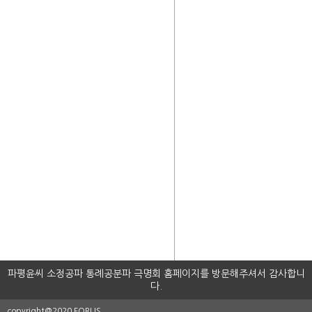
파평윤씨 소정공파 통례공분파 극명회 홈페이지를 방문해주셔서 감사합니
다.
copyright@2020 FORUS