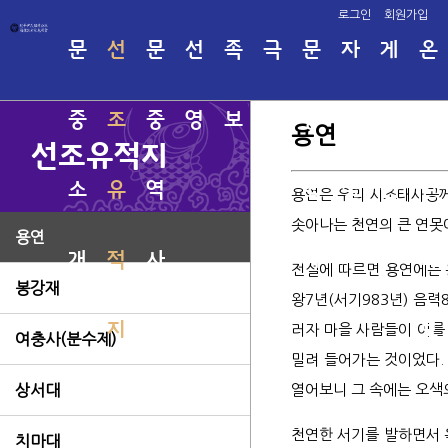
로그인
회원가입
문
선
문
선
족
극
문
자
게
온
중
조
중
영
보
명
중
료
시
라
용연
선조유적지
소
유
역
회
행
실
판
인
용연은 우리 시조태사공께
솟아나는 천연의 큰 연못
용연
개
적
사
사
족
태사
관직
전설에 따르면 용연에는 
봉강재
시조
인명
왕7년(서기983년) 음
고려
족보
지
보
러자 마을 사람들이 이를
소서
여충사(분수제)
밀려 들어가는 것이었다.
태사
열어보니 그 속에는 오색의
상서대
태사
용연
천연한 서기를 발하면서 
치마대