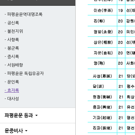
태사
장단
파평윤문역대명조록
공신록
한결
불천지위
사향록
봉군록
증시록
서원배향
2세
파평윤문 독립유공자
3세
문인록
4세
효자록
6세
대사성
6세
6세
파평윤문 등과
6세
문중비사
7세