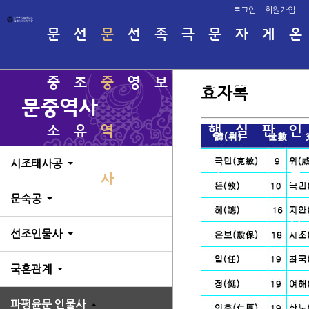
로그인
회원가입
문
선
문
선
족
극
문
자
게
온
중
조
중
영
보
명
중
료
시
라
효자록
문중역사
소
유
역
회
행
실
판
인
시조태사공
개
적
사
사
족
태사
관직
문숙공
시조
인명
고려
족보
지
보
소서
선조인물사
태사
국혼관계
태사
용연
파평윤문 인물사