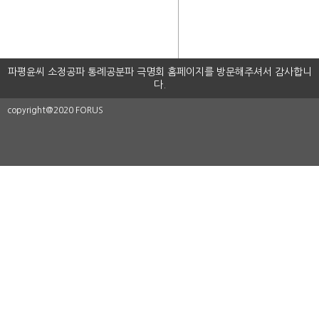
파평윤씨 소정공파 통례공분파 극명회 홈페이지를 방문해주셔서 감사합니
다.
copyright@2020 FORUS