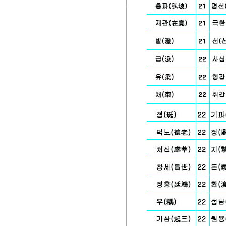
7세
파평
공신
불천
사향
봉군
증시
서원
파평
문인